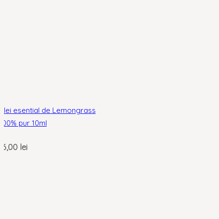
Ulei esential de Lemongrass
100% pur 10ml
16,00
lei