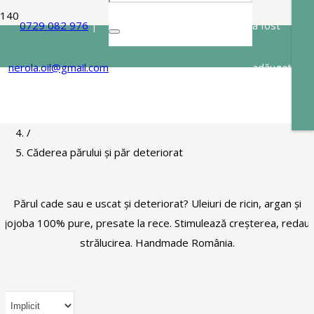
0729 082 976
|
a fost
Căderea părului și păr deteriorat
nerola.oil@gmail.com
adăugat
Acasa
/
în coș.
Pentru
/
Căderea părului și păr deteriorat
Părul cade sau e uscat și deteriorat? Uleiuri de ricin, argan și
jojoba 100% pure, presate la rece. Stimulează creșterea, redau
strălucirea. Handmade România.