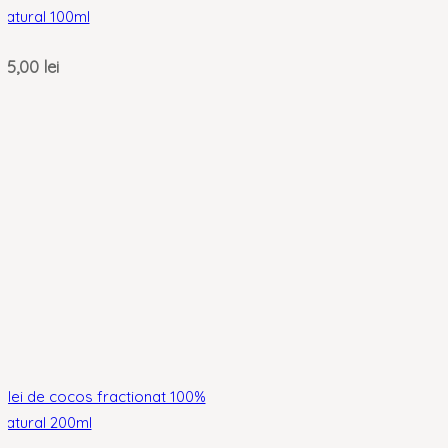
natural 100ml
25,00
lei
Ulei de cocos fractionat 100%
natural 200ml