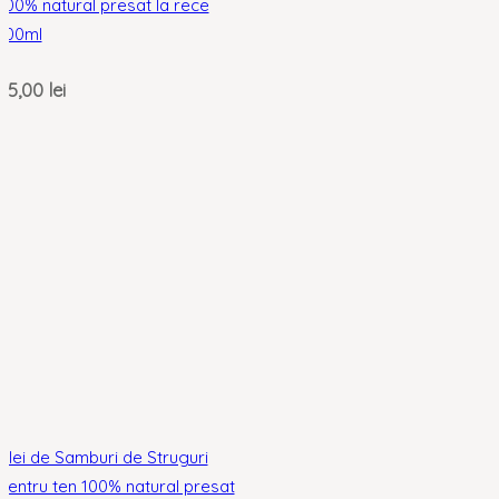
100% natural presat la rece
100ml
25,00
lei
Ulei de Samburi de Struguri
pentru ten 100% natural presat