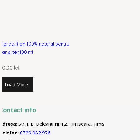
Ulei de Ricin 100% natural pentru
par și ten100 ml
20,00
lei
Load More
Contact info
Adresa:
Str. I. B. Deleanu Nr 12, Timisoara, Timis
Telefon:
0729 082 976