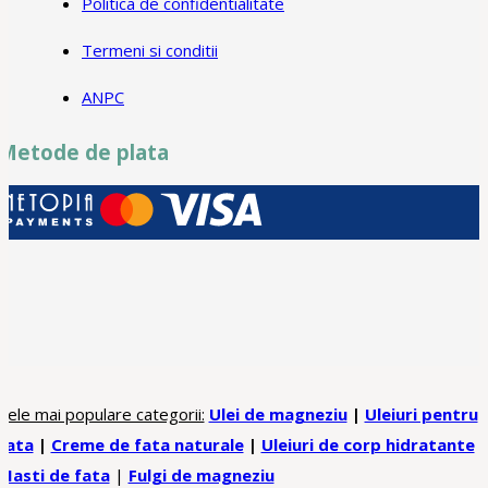
Politica de confidentialitate
Termeni si conditii
ANPC
Metode de plata
Cele mai populare categorii:
Ulei de magneziu
|
Uleiuri pentru
fata
|
Creme de fata naturale
|
Uleiuri de corp hidratante
Masti de fata
|
Fulgi de magneziu