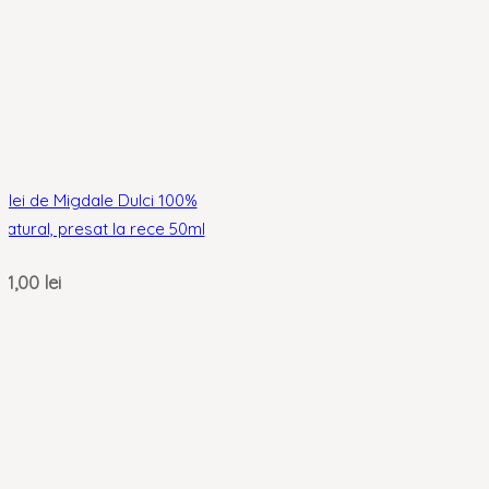
Ulei de Migdale Dulci 100%
natural, presat la rece 50ml
21,00
lei