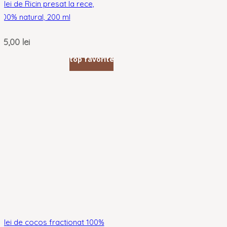
Ulei de Ricin presat la rece,
100% natural, 200 ml
25,00
lei
top favorite
Ulei de cocos fractionat 100%