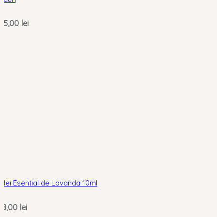
25,00
lei
Ulei Esential de Lavanda 10ml
18,00
lei