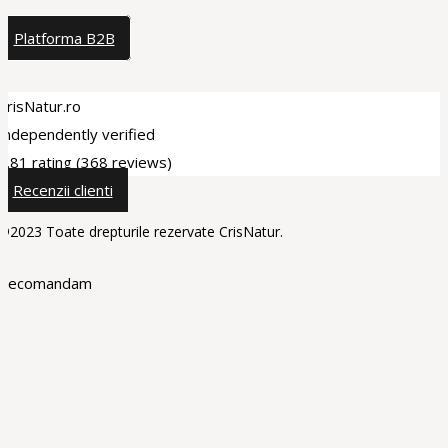
Platforma B2B
CrisNatur.ro
Independently verified
4.81 rating
(368 reviews)
Recenzii clienti
©2023 Toate drepturile rezervate CrisNatur.
Recomandam