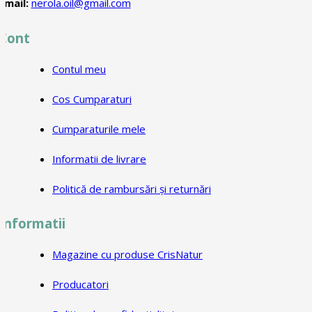
Email:
nerola.oil@gmail.com
Cont
Contul meu
Cos Cumparaturi
Cumparaturile mele
Informatii de livrare
Politică de rambursări și returnări
Informatii
Magazine cu produse CrisNatur
Producatori