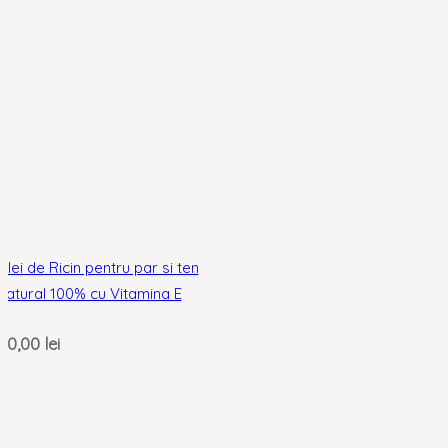
Ulei de Ricin pentru par si ten
natural 100% cu Vitamina E
20,00
lei