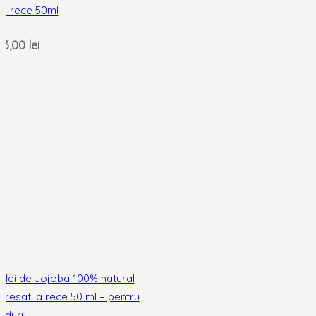
la rece 50ml
13,00
lei
Ulei de Jojoba 100% natural
presat la rece 50 ml – pentru
riduri