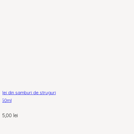
Ulei din samburi de struguri
250ml
35,00
lei