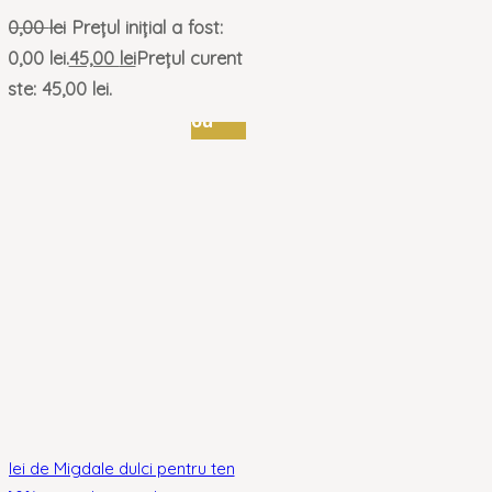
50,00
lei
Prețul inițial a fost:
50,00 lei.
45,00
lei
Prețul curent
este: 45,00 lei.
nou
Ulei de Migdale dulci pentru ten