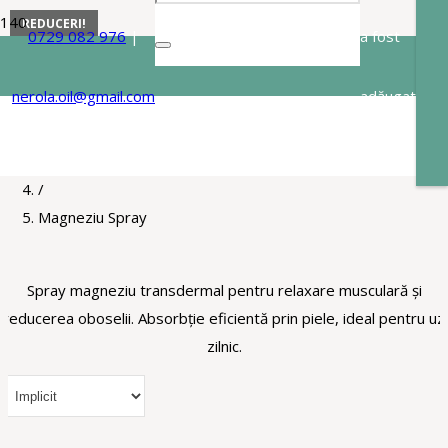
REDUCERI!
REDUCERI!
REDUCERI!
0729 082 976
|
a fost
Magneziu Spray
nerola.oil@gmail.com
adăugat
Acasa
/
în coș.
Magneziu Topic Zechstein
/
Magneziu Spray
Spray magneziu transdermal pentru relaxare musculară și
reducerea oboselii. Absorbție eficientă prin piele, ideal pentru uz
zilnic.