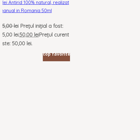
Ulei Antirid 100% natural, realizat
manual in Romania 50ml
55,00
lei
Prețul inițial a fost:
55,00 lei.
50,00
lei
Prețul curent
este: 50,00 lei.
top favorite