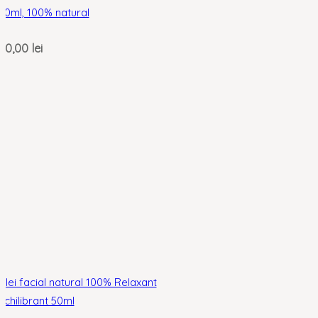
30ml, 100% natural
30,00
lei
Ulei facial natural 100% Relaxant
Echilibrant 50ml