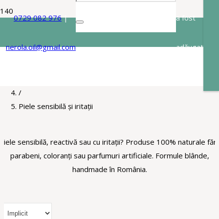
0729 082 976
|
a fost
Piele sensibilă și iritații
nerola.oil@gmail.com
adăugat
Acasa
/
în coș.
Pentru
/
Piele sensibilă și iritații
Piele sensibilă, reactivă sau cu iritații? Produse 100% naturale făr
parabeni, coloranți sau parfumuri artificiale. Formule blânde,
handmade în România.