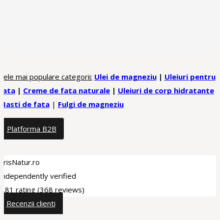
Cele mai populare categorii:
Ulei de magneziu
|
Uleiuri pentru
fata
|
Creme de fata naturale
|
Uleiuri de corp hidratante
Masti de fata
|
Fulgi de magneziu
Platforma B2B
CrisNatur.ro
Independently verified
4.81 rating
(368 reviews)
Recenzii clienti