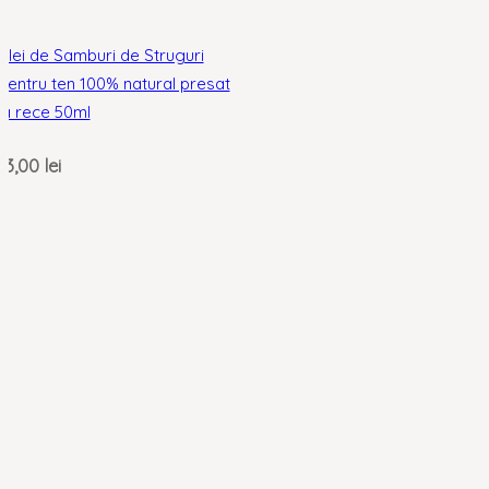
Ulei de Samburi de Struguri
pentru ten 100% natural presat
la rece 50ml
13,00
lei