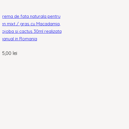
Crema de fata naturala pentru
ten mixt / gras cu Macadamia,
Jojoba si cactus 30ml realizata
manual in Romania
35,00
lei