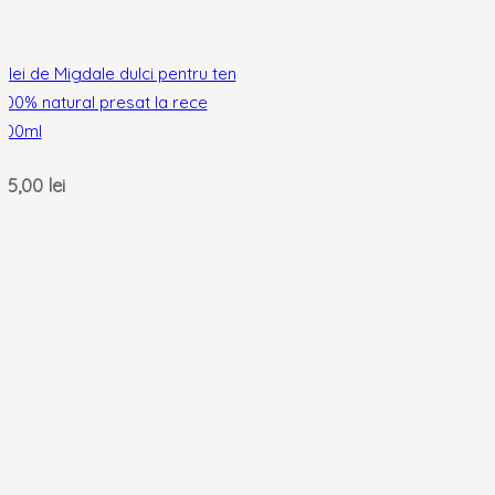
Ulei de Migdale dulci pentru ten
100% natural presat la rece
100ml
25,00
lei