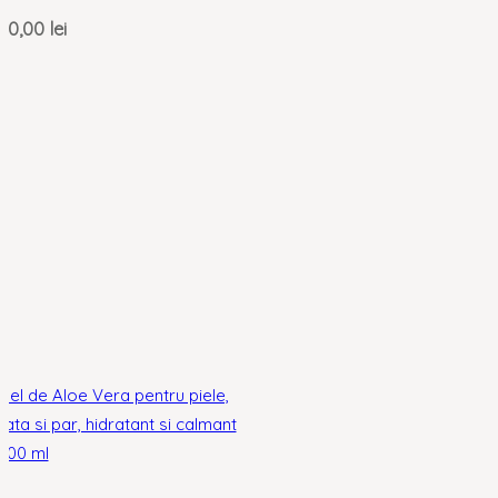
40,00
lei
Gel de Aloe Vera pentru piele,
fata si par, hidratant si calmant
300 ml