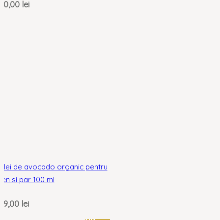
40,00
lei
Ulei de avocado organic pentru
ten si par 100 ml
29,00
lei
nou