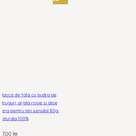
Masca de fata cu pudra de
struguri, argila rosie si aloe
vera pentru ten sensibil 80g,
naturala 100%
37,00
lei