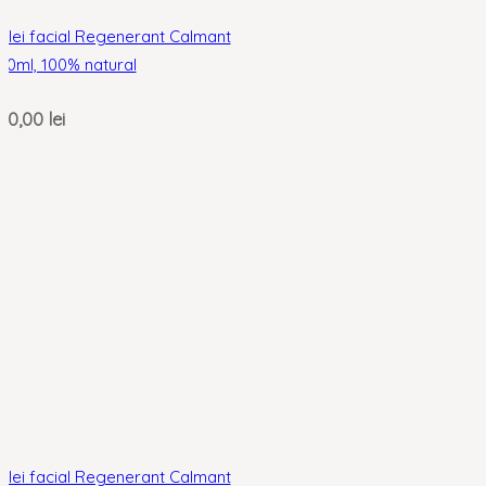
Ulei facial Regenerant Calmant
50ml, 100% natural
40,00
lei
Ulei facial Regenerant Calmant