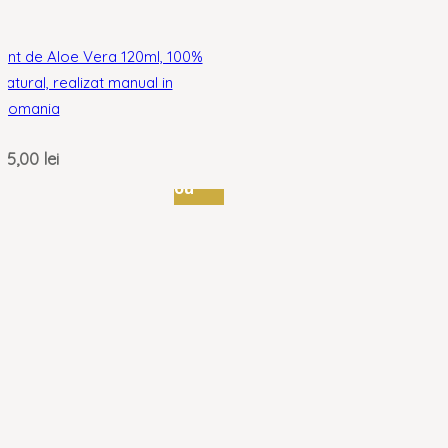
Unt de Aloe Vera 120ml, 100%
natural, realizat manual in
Romania
35,00
lei
nou