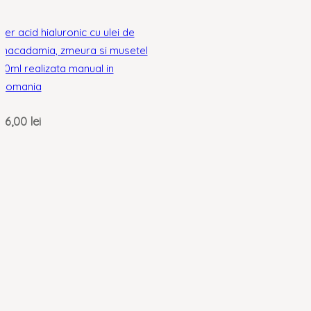
Ser acid hialuronic cu ulei de
macadamia, zmeura si musetel
30ml realizata manual in
Romania
36,00
lei