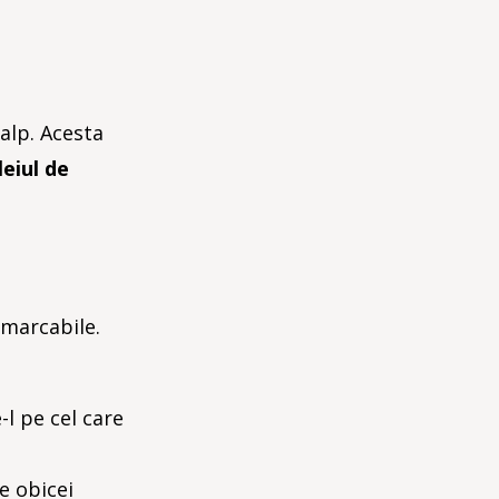
alp. Acesta
leiul de
emarcabile.
-l pe cel care
e obicei