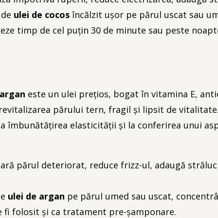
ă de
ulei de cocos
încălzit ușor pe părul uscat sau u
oneze timp de cel puțin 30 de minute sau peste noapt
 argan
este un ulei prețios, bogat în vitamina E, anti
evitalizarea părului tern, fragil și lipsit de vitalitate
la îmbunătățirea elasticității și la conferirea unui a
ră părul deteriorat, reduce frizz-ul, adaugă străluci
de
ulei de argan
pe părul umed sau uscat, concentr
te fi folosit și ca tratament pre-șamponare.