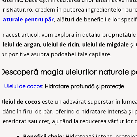
CrisNatur.ro, credem în puterea ingredientelor pure 
naturale pentru păr
, alături de beneficiile lor specif
În acest articol, vom explora în detaliu proprietățile
uleiul de argan
,
uleiul de ricin
,
uleiul de migdale
și
lor pozitive asupra podoabei tale capilare.
Descoperă magia uleiurilor naturale p
1.
Uleiul de cocos
: Hidratare profundă și protecție
Uleiul de cocos
este un adevărat superstar în lumea î
adânc în firul de păr, oferind o hidratare intensă și
deteriorat sau creț, ajutând la reducerea vârfurilor d
Beneficii cheie:
Hidratează intens, protejea