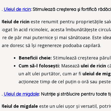
3.
Uleiul de ricin
: Stimulează creșterea și fortifică rădăc
Uleiul de ricin
este renumit pentru proprietățile sale 
Bogat în acid ricinoleic, acesta îmbunătățește circula
fire de păr mai puternice și mai sănătoase. Este id
care doresc să își regenereze podoaba capilară.
Beneficii cheie:
Stimulează creșterea părulu
Cum să-l folosești:
Masează
ulei de ricin
că
un alt ulei purtător, cum ar fi
uleiul de mi
acționeze timp de cel puțin o oră sau pest
4.
Uleiul de migdale
: Nutriție și strălucire pentru toate t
Uleiul de migdale
este un ulei ușor și versatil, potr