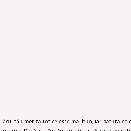
Părul tău merită tot ce este mai bun, iar natura ne o
puternic. Dacă ești în căutarea unor alternative natur