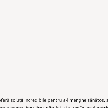
feră soluții incredibile pentru a-l menține sănătos, s
ale pentru îngrijirea părului, ai ajuns în locul potriv