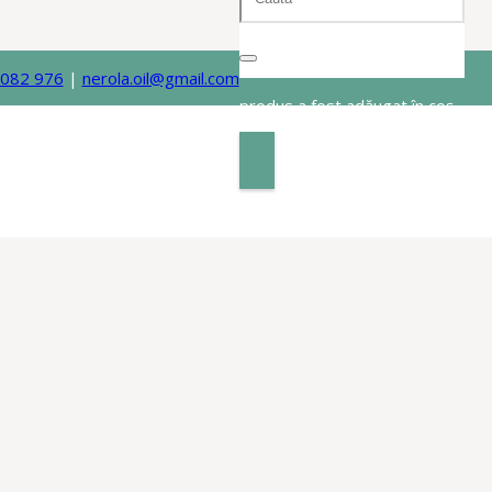
 082 976
|
nerola.oil@gmail.com
produs
a fost adăugat în coș.
ntru păr