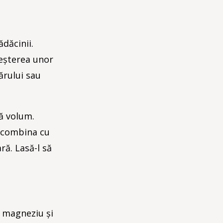
ădăcinii.
reșterea unor
ărului sau
ă volum.
i combina cu
ră. Lasă-l să
, magneziu și