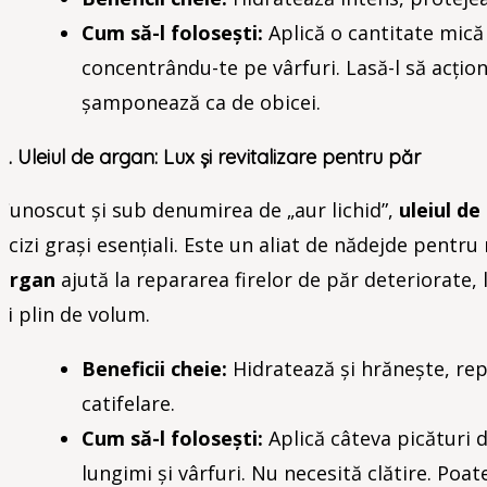
Cum să-l folosești:
Aplică o cantitate mic
concentrându-te pe vârfuri. Lasă-l să acți
șamponează ca de obicei.
2. Uleiul de argan: Lux și revitalizare pentru păr
Cunoscut și sub denumirea de „aur lichid”,
uleiul de
acizi grași esențiali. Este un aliat de nădejde pentru r
argan
ajută la repararea firelor de păr deteriorate, 
și plin de volum.
Beneficii cheie:
Hidratează și hrănește, repa
catifelare.
Cum să-l folosești:
Aplică câteva picături 
lungimi și vârfuri. Nu necesită clătire. Poa