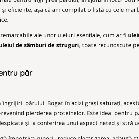
și eficiente, așa că am compilat o listă cu cele mai
ice.
 remarcabile ale unor uleiuri esențiale, cum ar fi
ulei
uleiul de sâmburi de struguri
, toate recunoscute pe
entru păr
ngrijirii părului. Bogat în acizi grași saturați, aces
 prevenind pierderea proteinelor. Este ideal pentru p
espicate și la conferirea unui aspect neted și străluc
ză împotriva ruperii, reduce electrizarea, adaugă st