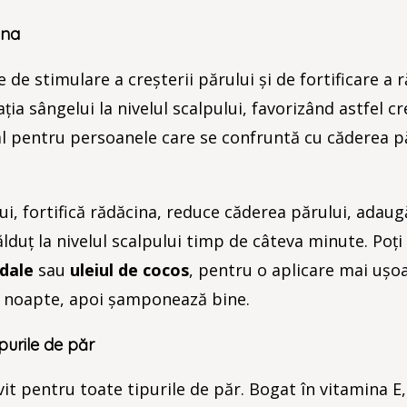
ina
de stimulare a creșterii părului și de fortificare a r
ția sângelui la nivelul scalpului, favorizând astfel c
eal pentru persoanele care se confruntă cu căderea p
i, fortifică rădăcina, reduce căderea părului, adaug
lduț la nivelul scalpului timp de câteva minute. Poț
gdale
sau
uleiul de cocos
, pentru o aplicare mai ușoa
e noapte, apoi șamponează bine.
ipurile de păr
ivit pentru toate tipurile de păr. Bogat în vitamina E