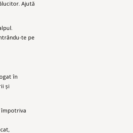
ălucitor. Ajută
lpul.
ntrându-te pe
ogat în
i și
ă împotriva
cat,