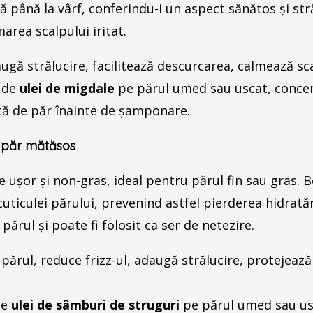
nă până la vârf, conferindu-i un aspect sănătos și str
marea scalpului iritat.
ugă strălucire, facilitează descurcarea, calmează sca
ă de
ulei de migdale
pe părul umed sau uscat, conce
ască de păr înainte de șamponare.
un păr mătăsos
 ușor și non-gras, ideal pentru părul fin sau gras. B
 cuticulei părului, prevenind astfel pierderea hidratări
ărul și poate fi folosit ca ser de netezire.
părul, reduce frizz-ul, adaugă strălucire, protejeaz
de
ulei de sâmburi de struguri
pe părul umed sau us