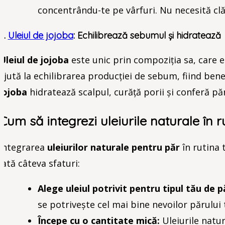
concentrându-te pe vârfuri. Nu necesită clă
6.
Uleiul de jojoba
: Echilibrează sebumul și hidratează
Uleiul de jojoba
este unic prin compoziția sa, care 
ajută la echilibrarea producției de sebum, fiind bene
jojoba
hidratează scalpul, curăță porii și conferă păr
Cum să integrezi uleiurile naturale în ru
Integrarea
uleiurilor naturale pentru păr
în rutina 
Iată câteva sfaturi:
Alege uleiul potrivit pentru tipul tău de p
se potrivește cel mai bine nevoilor părului 
Începe cu o cantitate mică:
Uleiurile natur