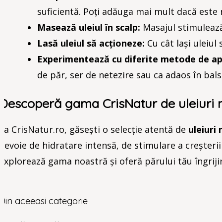
suficientă. Poți adăuga mai mult dacă este 
Masează uleiul în scalp:
Masajul stimulează 
Lasă uleiul să acționeze:
Cu cât lași uleiul 
Experimentează cu diferite metode de apl
de păr, ser de netezire sau ca adaos în bal
Descoperă gama CrisNatur de uleiuri 
La CrisNatur.ro, găsești o selecție atentă de
uleiuri
nevoie de hidratare intensă, de stimulare a creșterii
Explorează gama noastră și oferă părului tău îngriji
Din aceeasi categorie