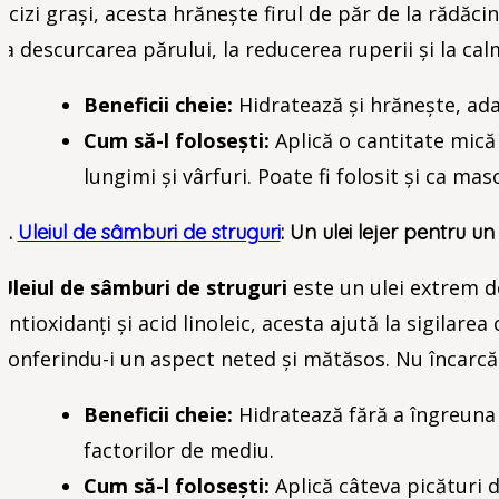
acizi grași, acesta hrănește firul de păr de la rădăci
la descurcarea părului, la reducerea ruperii și la cal
Beneficii cheie:
Hidratează și hrănește, ada
Cum să-l folosești:
Aplică o cantitate mic
lungimi și vârfuri. Poate fi folosit și ca m
5.
Uleiul de sâmburi de struguri
: Un ulei lejer pentru 
Uleiul de sâmburi de struguri
este un ulei extrem de
antioxidanți și acid linoleic, acesta ajută la sigilarea
conferindu-i un aspect neted și mătăsos. Nu încarcă p
Beneficii cheie:
Hidratează fără a îngreuna 
factorilor de mediu.
Cum să-l folosești:
Aplică câteva picături 