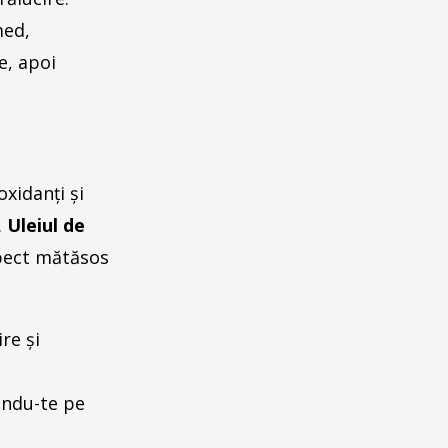
med,
e, apoi
oxidanți și
.
Uleiul de
spect mătăsos
re și
ându-te pe