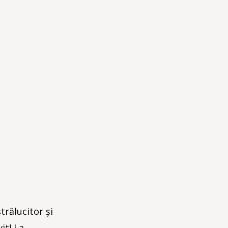
trălucitor și
it! La