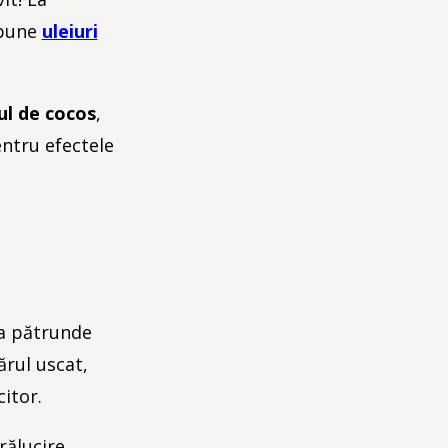
 bune
uleiuri
ul de cocos
,
ntru efectele
ta pătrunde
ărul uscat,
itor.
rălucire.