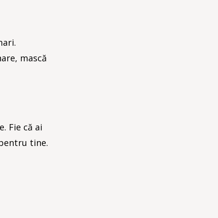
mari.
nare, mască
. Fie că ai
pentru tine.