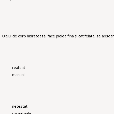
Uleiul de corp hidratează, face pielea fina și catifelata, se absoa
realizat
manual
netestat
pe animale