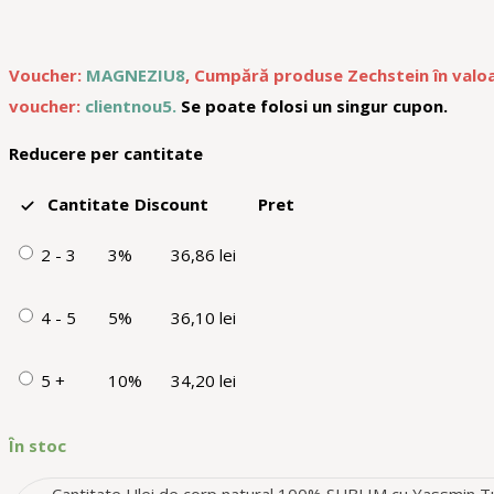
Voucher:
MAGNEZIU8
, Cumpără produse Zechstein în valoa
voucher:
clientnou5.
Se poate folosi un singur cupon.
Reducere per cantitate
Cantitate
Discount
Pret
2 - 3
3%
36,86
lei
4 - 5
5%
36,10
lei
5 +
10%
34,20
lei
În stoc