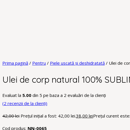
Prima pagină
/
Pentru
/
Piele uscată și deshidratată
/ Ulei de c
Ulei de corp natural 100% SUBL
Evaluat la
5.00
din 5 pe baza a
2
evaluări de la clienți
(
2
recenzii de la clienți)
42,00
lei
Prețul inițial a fost: 42,00 lei.
38,00
lei
Prețul curent este:
Cod produs:
NN-0065