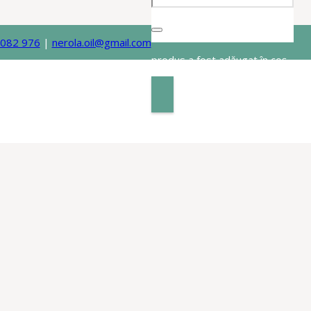
 082 976
|
nerola.oil@gmail.com
produs
a fost adăugat în coș.